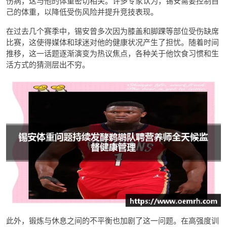
伤病，这与他的体重密切相关。许多专家认为，锡安需要控制自
己的体重，以降低受伤风险并提升竞技表现。
在过去几个赛季中，锡安曾多次因为膝盖和脚踝等部位受伤缺席
比赛，这使得媒体和球迷对他的健康状况产生了担忧。随着时间
推移，这一话题逐渐演变为热议焦点，各种关于他饮食习惯和生
活方式的猜测层出不穷。
此外，锻炼与休息之间的不平衡也加剧了这一问题。在高强度训