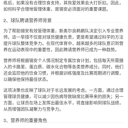
练后，如果没有合理饮食支持，其恢复效果会大打折扣。因此，
如何科学合理地管理体重，是锡安必须面对的重要课题。
2、球队聘请营养师背景
为了帮助锡安有效管理体重，新奥尔良鹈鹕队决定引入专业营养
师。这一举措不仅是对球员健康负责，更是希望通过科学的方法
提升球队整体竞争力。在现代体育中，越来越多的球队意识到营
养在运动表现中的重要性，因此聘请营养师已成为一种趋势。
营养师将根据锡安个人情况制定专属饮食计划，包括每天所需摄
入的卡路里、蛋白质、碳水化合物等各类营养成分。同时，他们
还会监控他的饮食习惯，并根据训练强度及比赛周期进行调整，
以确保他保持最佳状态。
这项决策也反映了球队对于长远发展的考虑。一方面，通过合理
管理球员健康，可以减少因伤病导致缺席比赛带来的损失；另一
方面，让球员在场上发挥出最佳水平，将直接影响到球队战绩，
从而增强团队凝聚力与竞争力。
3、营养师的重要角色