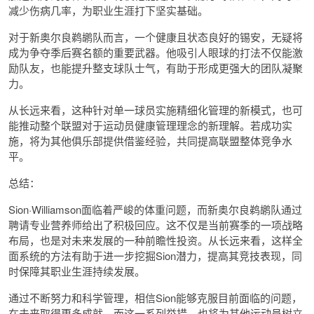
减少伤病几率，为职业生涯打下坚实基础。
对于新奥尔良鹈鹕队而言，一个健康且状态良好的锡安，无疑将
成为争夺季后赛名额的重要武器。他吸引人眼球的打法不仅能激
励队友，也能提升整支球队士气，有助于形成更强大的团队凝聚
力。
从长远来看，这种针对单一球员实施精细化管理的新模式，也可
能推动整个联盟对于运动员健康管理理念的新理解。若成功实
施，将为其他俱乐部提供借鉴经验，共同提高联盟整体竞争水
平。
总结：
Sion·Williamson面临着严峻的体重问题，而新奥尔良鹈鹕队通过
聘请专业营养师给出了积极回应。这不仅是当前赛季的一项战略
布局，也是对未来发展的一种前瞻性投资。从长远来看，这样全
面系统的方法有助于进一步挖掘Sion潜力，提高其竞技表现，同
时保障其职业生涯持续发展。
通过不断努力和科学管理，相信Sion能够克服目前面临的问题，
在未来取得更多成就。而这一系列举措，也将为其他运动员树立