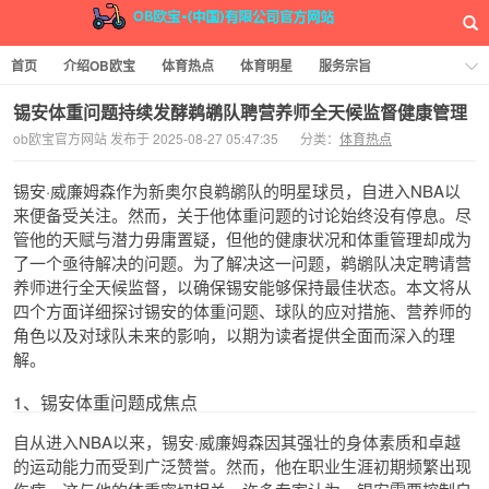
首页
介绍OB欧宝
体育热点
体育明星
服务宗旨
找到ob欧宝电竞
锡安体重问题持续发酵鹈鹕队聘营养师全天候监督健康管理
ob欧宝官方网站 发布于 2025-08-27 05:47:35
分类：
体育热点
OB欧宝·(中国)有限公司官方网站
锡安·威廉姆森作为新奥尔良鹈鹕队的明星球员，自进入NBA以
来便备受关注。然而，关于他体重问题的讨论始终没有停息。尽
管他的天赋与潜力毋庸置疑，但他的健康状况和体重管理却成为
了一个亟待解决的问题。为了解决这一问题，鹈鹕队决定聘请营
养师进行全天候监督，以确保锡安能够保持最佳状态。本文将从
四个方面详细探讨锡安的体重问题、球队的应对措施、营养师的
角色以及对球队未来的影响，以期为读者提供全面而深入的理
解。
1、锡安体重问题成焦点
自从进入NBA以来，锡安·威廉姆森因其强壮的身体素质和卓越
的运动能力而受到广泛赞誉。然而，他在职业生涯初期频繁出现