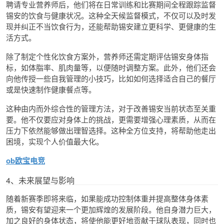
聘请专业营养师后，他们将在日常训练和比赛期间全程跟踪监督
锡安的饮食与健康状况。这种全天候监督模式，不仅可以及时发
现并纠正不当饮食行为，还能帮助锡安建立更科学、更健康的生
活方式。
除了制定个性化饮食方案外，营养师还需定期评估锡安身体指
标，如体脂率、肌肉量等，以便随时调整方案。此外，他们还会
向他传授一些自我管理的小技巧，比如如何选择适合自己的餐厅
或是快速制作健康餐点等。
这种由内而外综合性的管理方法，对于改善锡安当前状态至关重
要。他不仅要应对身体上的挑战，更需要增强心理素质，从而在
压力下依然能够做出理智选择。这种全方位支持，将帮助他走出
困境，实现个人价值最大化。
ob欧宝电竞
4、未来展望与影响
随着新赛季即将来临，如果能成功控制体重并提高整体身体素
质，锡安有望迎来一个更加辉煌的发展阶段。他自身潜力巨大，
加之良好的身体状态，将使他能更好地贡献于球队表现，同时也