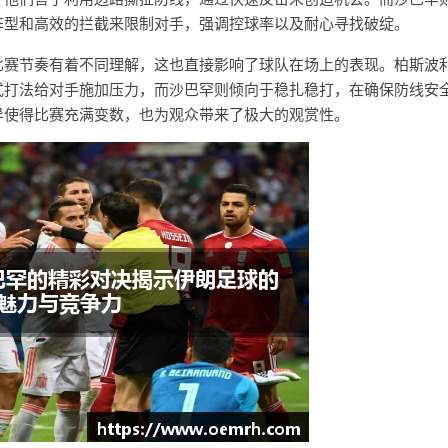
阵型和高效的拦截来限制对手，强调控球率以及耐心寻找破绽。
比赛节奏有着不同理解，这也直接影响了球队在场上的表现。柏斯波
式打法给对手施加压力，而沙巴罕则倾向于稳扎稳打，在确保防线安
异使得比赛充满变数，也为观众带来了极大的观赏性。