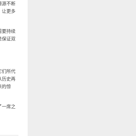
源源不断
，让更多
，需要持续
是保证双
它们所代
从历史再
来的惊
了一席之