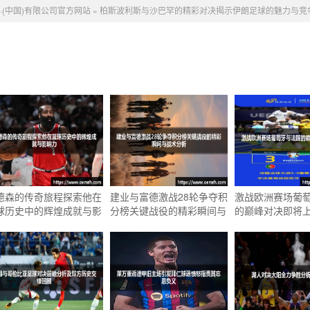
·(中国)有限公司官方网站
»
柏斯波利斯与沙巴罕的精彩对决揭示伊朗足球的魅力与竞
德森的传奇旅程探索他在
建业与富德激战28轮争夺积
激战欧洲赛场葡
球历史中的辉煌成就与影
分榜关键战役的精彩瞬间与
的巅峰对决即将
力
战术分析