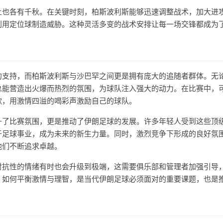
上也各有千秋。在关键时刻，柏斯波利斯能够迅速调整战术，加大进
利用定位球制造威胁。这种灵活多变的战术安排让每一场交锋都成为
的支持，而柏斯波利斯与沙巴罕之间更是拥有庞大的追随者群体。无
总能营造出火爆而热烈的氛围，为球队注入强大的动力。在比赛中，
歌，用激情四溢的喝彩声激励自己的球队。
升了比赛氛围，更是推动了伊朗足球的发展。许多年轻人受到这些顶
于足球事业，成为未来的新生力量。同时，激烈竞争下形成的良好氛
他们不断追求卓越。
对抗性的情绪有时也会升级到极端，这需要俱乐部和管理者加强引导
。如何平衡激情与理智，是当代伊朗足球必须面对的重要课题，也是