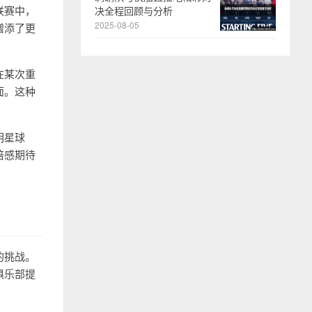
联赛中，
决全程回顾与分析
2025-08-05
增添了更
在某次重
面。这种
明星球
倍感期待
的挑战。
俱乐部提