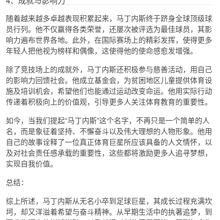
4、成就与影响力
随着越来越多卓越表现积累起来，马丁内斯终于跻身全球顶级球
员行列。他不仅赢得各类荣誉，还屡次被评选为最佳球员，其影
响力遍布世界各地。此外，在国际赛场上的精彩发挥，使得更多
年轻人把他视为榜样和偶像，这使得他的使命感愈发增强。
除了竞技场上的成就外，马丁内斯还积极参与慈善活动，用自己
的影响力回馈社会。他成立基金会，为贫困地区儿童提供体育设
施及培训机会，希望他们也能通过运动改变命运。他用实际行动
传递着积极向上的价值观，引导更多人关注体育教育的重要性。
如今，当我们提起“马丁内斯”这个名字，不再只是一个简单的人
名，而是象征着坚持、不懈奋斗以及伟大理想的人物形象。他用
自己的故事诠释了一位真正体育巨星所应该具备的人文情怀，以
及对社会责任感承载的重要性，这些都将激励更多人追寻梦想，
实现自我价值。
总结：
综上所述，马丁内斯从无名小卒到足球巨星，其成长过程充满坎
坷，却又洋溢着希望与奋斗精神。从早期生活中的执著追梦，到