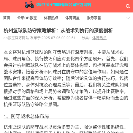
首页
介绍OB欧宝
体育热点
体育明星
服务宗旨
找到ob欧宝电竞
杭州篮球队防守策略解析：从战术到执行的深度剖析
ob欧宝官方网站 发布于 2025-07-06 00:20:51
分类：
体育热点
OB欧宝·(中国)有限公司官方网站
本文将对杭州篮球队的防守策略进行深度剖析，主要从战术布
局、球员角色、执行技巧和应对变化四个方面展开。首先，我们
会探讨杭州篮球队在防守战术上的整体构架，包括其基本理念和
战术安排；接着分析不同球员在防守中的定位与作用，如何通过
团队合作来提高整体防守效率；随后讨论具体的执行技巧，包括
位置选择、身体对抗及心理素质等；最后，我们将关注球队如何
根据对手的风格和场上局势来调整防守策略，以提升比赛胜率。
通过这些方面的深入分析，希望能为读者提供一幅清晰而全面的
杭州篮球队防守策略全景图。
1、防守战术总体布局
杭州篮球队的防守战术以灵活多变为主，强调整体性和系统性。