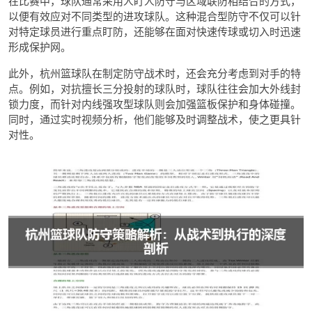
在比赛中，球队通常采用人盯人防守与区域联防相结合的方式，
以便有效应对不同类型的进攻球队。这种混合型防守不仅可以针
对特定球员进行重点盯防，还能够在面对快速传球或切入时迅速
形成保护网。
此外，杭州篮球队在制定防守战术时，还会充分考虑到对手的特
点。例如，对抗擅长三分投射的球队时，球队往往会加大外线封
锁力度，而针对内线强攻型球队则会加强篮板保护和身体碰撞。
同时，通过实时视频分析，他们能够及时调整战术，使之更具针
对性。