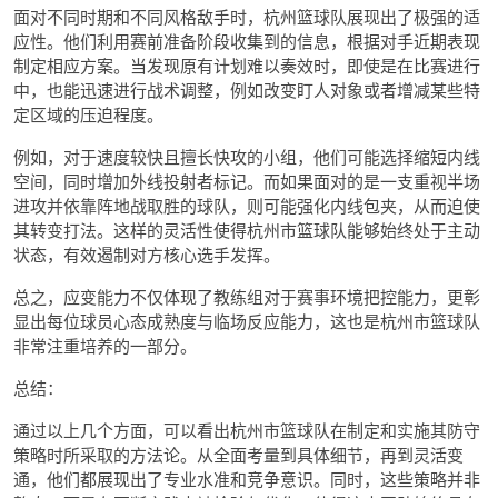
面对不同时期和不同风格敌手时，杭州篮球队展现出了极强的适
应性。他们利用赛前准备阶段收集到的信息，根据对手近期表现
制定相应方案。当发现原有计划难以奏效时，即使是在比赛进行
中，也能迅速进行战术调整，例如改变盯人对象或者增减某些特
定区域的压迫程度。
例如，对于速度较快且擅长快攻的小组，他们可能选择缩短内线
空间，同时增加外线投射者标记。而如果面对的是一支重视半场
进攻并依靠阵地战取胜的球队，则可能强化内线包夹，从而迫使
其转变打法。这样的灵活性使得杭州市篮球队能够始终处于主动
状态，有效遏制对方核心选手发挥。
总之，应变能力不仅体现了教练组对于赛事环境把控能力，更彰
显出每位球员心态成熟度与临场反应能力，这也是杭州市篮球队
非常注重培养的一部分。
总结：
通过以上几个方面，可以看出杭州市篮球队在制定和实施其防守
策略时所采取的方法论。从全面考量到具体细节，再到灵活变
通，他们都展现出了专业水准和竞争意识。同时，这些策略并非