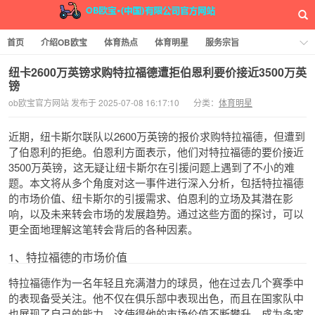
首页
介绍OB欧宝
体育热点
体育明星
服务宗旨
找到ob欧宝电竞
纽卡2600万英镑求购特拉福德遭拒伯恩利要价接近3500万英
镑
ob欧宝官方网站 发布于 2025-07-08 16:17:10
分类：
体育明星
OB欧宝·(中国)有限公司官方网站
近期，纽卡斯尔联队以2600万英镑的报价求购特拉福德，但遭到
了伯恩利的拒绝。伯恩利方面表示，他们对特拉福德的要价接近
3500万英镑，这无疑让纽卡斯尔在引援问题上遇到了不小的难
题。本文将从多个角度对这一事件进行深入分析，包括特拉福德
的市场价值、纽卡斯尔的引援需求、伯恩利的立场及其潜在影
响，以及未来转会市场的发展趋势。通过这些方面的探讨，可以
更全面地理解这笔转会背后的各种因素。
1、特拉福德的市场价值
特拉福德作为一名年轻且充满潜力的球员，他在过去几个赛季中
的表现备受关注。他不仅在俱乐部中表现出色，而且在国家队中
也展现了自己的能力。这使得他的市场价值不断攀升，成为多家